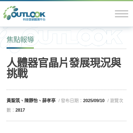
焦點報導
人體器官晶片發展現況與
挑戰
黃聖筑、陳靜怡、薛孝亭
/ 發布日期：
2025/09/10
/ 瀏覽次
數：
2817