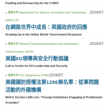
Funding and Resourcing for the CSIRO
2026/07
●
政策文件
Department for Science, Innovation and Technology
(DSIT), UK
在網路世界中成長：英國政府的回應
Growing Up in the Online World: Government Response
2026/07
●
政策文件
National Telecommunications and Information
Administration (NTIA)
美國6G領導與安全行動倡議
Call to Action for 6G Leadership and Security
2026/07
●
政策文件
U.S. Department of War
美國國防授權法第1286條名單：從事問題
活動的外國機構
NDAA Section 1286 List: "Foreign Institutions Engaging in Problematic
Activities"