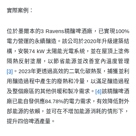
實際案例：
位於墨爾本的3 Ravens精釀啤酒廠，已實現100%
電力營運的永續釀造。該公司於2020年升級建築結
構，安裝74 kW 太陽能光電系統，並在屋頂上塗佈
隔熱反射塗層，以節省能源並改善室內溫度管理
[3]
。2023年更透過高效的二氧化碳熱泵，捕獲並利
用釀造過程中產生的廢熱和冷量，以滿足釀造過程
及整個廠區的其他供暖和製冷需求。
[4]
該精釀啤酒
廠已能自發供應84.78%的電力需求，有效降低對外
部能源的依賴，並可在不增加能源消耗的情形下，
提升四倍啤酒產量。