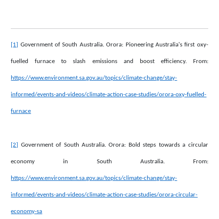
[1]
Government of South Australia. Orora: Pioneering Australia's first oxy-
fuelled furnace to slash emissions and boost efficiency. From:
https://www.environment.sa.gov.au/topics/climate-change/stay-
informed/events-and-videos/climate-action-case-studies/orora-oxy-fuelled-
furnace
[2]
Government of South Australia. Orora: Bold steps towards a circular
economy in South Australia. From:
https://www.environment.sa.gov.au/topics/climate-change/stay-
informed/events-and-videos/climate-action-case-studies/orora-circular-
economy-sa