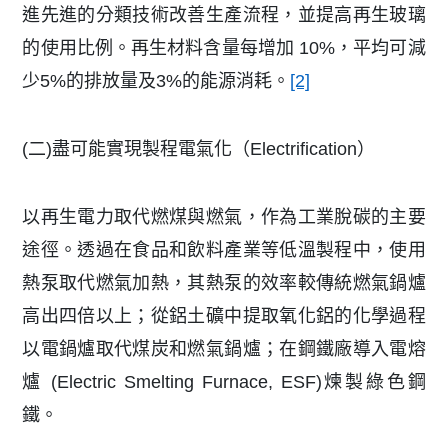
進先進的分類技術改善生產流程，並提高再生玻璃
的使用比例。再生材料含量每增加 10%，平均可減
少5%的排放量及3%的能源消耗。
[2]
(二)盡可能實現製程電氣化（Electrification）
以再生電力取代燃煤與燃氣，作為工業脫碳的主要
途徑。透過在食品和飲料產業等低溫製程中，使用
熱泵取代燃氣加熱，其熱泵的效率較傳統燃氣鍋爐
高出四倍以上；從鋁土礦中提取氧化鋁的化學過程
以電鍋爐取代煤炭和燃氣鍋爐；在鋼鐵廠導入電熔
爐 (Electric Smelting Furnace, ESF)煉製綠色鋼
鐵。