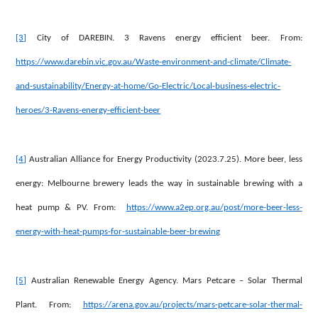
[3]
City of DAREBIN. 3 Ravens energy efficient beer. From:
https://www.darebin.vic.gov.au/Waste-environment-and-climate/Climate-
and-sustainability/Energy-at-home/Go-Electric/Local-business-electric-
heroes/3-Ravens-energy-efficient-beer
[4]
Australian Alliance for Energy Productivity (2023.7.25). More beer, less
energy: Melbourne brewery leads the way in sustainable brewing with a
heat pump & PV. From:
https://www.a2ep.org.au/post/more-beer-less-
energy-with-heat-pumps-for-sustainable-beer-brewing
[5]
Australian Renewable Energy Agency. Mars Petcare – Solar Thermal
Plant. From:
https://arena.gov.au/projects/mars-petcare-solar-thermal-