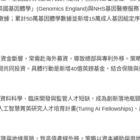
「英國基因體學」(Genomics England)與NHS基因醫
數據；累計50萬基因體學數據並新增15萬成人基因組定
層，常需赴海外募資，導致總部與專利外移。策略為由英國商業銀行(B
間共同投資。具體行動是新增40億英鎊基金，結合保險
I、資料科學、臨床開發與監管人才短缺，成為創新落地瓶
慧菁英研究人才培育計畫(Turing AI Fellowsh
下降與地緣風險，致高值產線外移。策略以資本補助與用