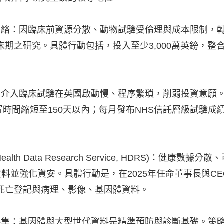
網絡：因臨床前資源分散、動物試驗受倫理與成本限制，
期之研究。具體行動包括，投入至少3,000萬英鎊，
業介入臨床試驗在英國啟動慢、程序繁瑣，削弱投資意願
設置時間縮短至150天以內；每月發布NHS信託層級試驗
h Data Research Service, HDRS)：健
模態資料並強化資安。具體行動是，在2025年任命董事長與C
死亡登記與病理、影像、基因體資料。
基因體與大型世代資料是精準預防與診斷基礎。策略是擴大「我們