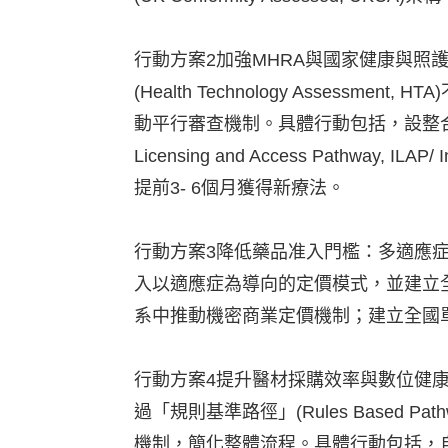
行動方案2加強MHRA與國家健康與照護卓越研究院(N
(Health Technology Ass
動平行審查機制。具體行動包括，設整合式科
Licensing and Access Pathway
提前3- 6個月獲得新療法。
行動方案3降低藥品准入門檻：多適應症
入以適應症為導向的定價模式，並建立
系中推動機密商業定價機制；建立全國
行動方案4提升醫材採購效率與數位健
過「規則基準路徑」(Rules Based Pathwa
機制，簡化整體流程。具體行動包括，自