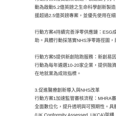
動為啟動5.2億英鎊之生命科學創新製造基金(Life Sc
援超過2.5億英鎊專案，並優先使用在
行動方案4持續完善淨零供應鏈：ES
助。具體行動採落實NHS淨零路徑圖
行動方案5提供新創陪跑服務：新創易
行動為每年遴選10-20家企業，提供
在地就業為成效指標。
3.促進醫療創新導入與NHS改革
行動方案1加速監管審核流程：MHR
全面數位化，提升透明與可預期性。具體
(UK Conformity Assessed, UKC