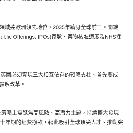
領域達歐洲領先地位，2035年躋身全球前三。關鍵
c Offerings, IPOs)家數、藥物核准速度及NHS採
體，英國必須實現三大相互依存的戰略支柱。首先要成
體系改革。
在策略上需聚焦高風險、高潛力主題，持續擴大發現
提供十年期的經費撥款，藉此吸引全球頂尖人才、推動突