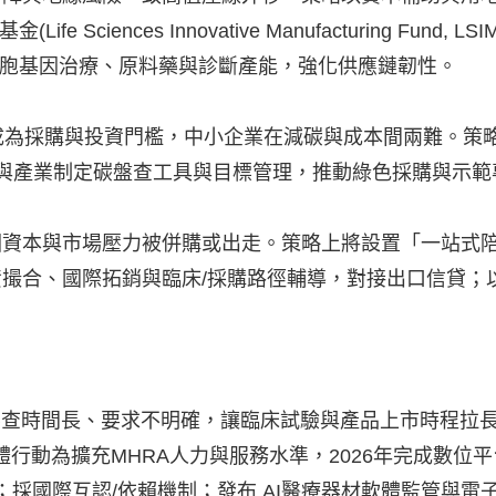
iences Innovative Manufacturing Fund, LSIM
細胞基因治療、原料藥與診斷產能，強化供應鏈韌性。
G成為採購與投資門檻，中小企業在減碳與成本間兩難。策
，與產業制定碳盤查工具與目標管理，推動綠色採購與示範
因資本與市場壓力被併購或出走。策略上將設置「一站式
融資撮合、國際拓銷與臨床/採購路徑輔導，對接出口信貸；
A審查時間長、要求不明確，讓臨床試驗與產品上市時程拉
行動為擴充MHRA人力與服務水準，2026年完成數位平
A)架構；採國際互認/依賴機制；發布 AI醫療器材軟體監管與電子病例(Elect