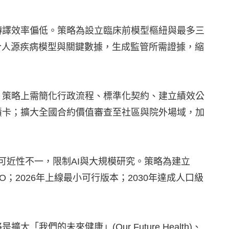
轉譯效率偏低。策略為設立臨床前模型樞紐與最多三
整合人源疾病模型與關鍵數據，生成監管所需證據，縮
。策略上需簡化行政流程、標準化契約、建立績效公
成績卡；擴大全國合約價值審查至社區與院外場域，加
康數據分散、可近性不一，限制AI與大規模研究。策略為建立
EO；2026年上線最小可行版本；2030年達成人口級
的未來健康」(Our Future Health)、