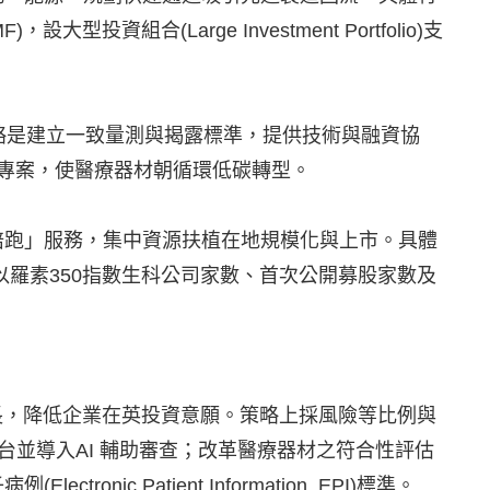
F)，設大型投資組合(Large Investment Portfolio)支
略是建立一致量測與揭露標準，提供技術與融資協
專案，使醫療器材朝循環低碳轉型。
陪跑」服務，集中資源扶植在地規模化與上市。具體
以羅素350指數生科公司家數、首次公開募股家數及
長，降低企業在英投資意願。策略上採風險等比例與
台並導入AI 輔助審查；改革醫療器材之符合性評估
ronic Patient Information, EPI)標準。