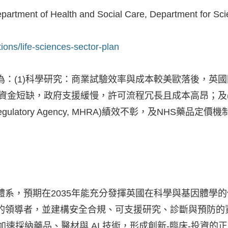
artment of Health and Social Care, Department for Scie
ons/life-sciences-sector-plan
科學研究：商業試驗效率與成本較美歐落後，英國國家醫療服務體系(N
長資金短缺，政府支援緩慢，許可流程冗長且成本高昂；及(
 Products Regulatory Agency, MHRA)績效不
系，預期在2035年能充分發揮英國在科學與基因體學的優
的領導者，並建構安全合規、可支援研究、診斷與預防的
加速採納藥品、醫材與 AI 技術，形成創新-臨床-投資