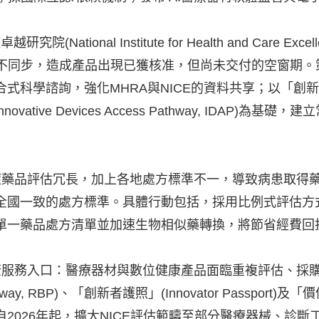
ational Institute for Health and Care 
essment, HTA)不同步，造成產品出現已獲核准，但尚未交
學諮詢，強化MHRA與NICE的資料共享；以「創新許可和
, ILAP/ Innovative Devices Access Pathwa
藥品評估冗長，加上各地處方標準不一，導致病患取得藥
全國一致的處方標準。具體行動包括，採用比例式評估方
單一藥品處方清單並加速生物相似藥轉換，將節省經費回
康服務入口：醫療器材與數位健康產品面臨重複評估、採
y, RBP)、「創新者護照」(Innovator Passport)及「價值
2026年起，擴大NICE評估範疇至部分醫療器械、診