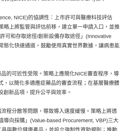
Excellence, NICE)的協調性：上市許可與醫療科技評估
付的空窗期。策略上將監管與評估前移，建立單一申請入口，並推
存取途徑/創新設備存取途徑」(Innovative
y, IDAP)為基礎，建立常態化快速通道，鼓勵使用真實世界數據，讓病患能
品的可近性受限。策略上應簡化NICE審查程序，導
式，以簡化多適應症藥品的審查流程；在基層醫療體
投創新品項，提升公平與效率。
購流程分散等問題，導致導入速度緩慢。策略上將透
導向採購」(Value-based Procurement, VBP)三大
斷工具與數位健康產品，並設立強制性資助規則；推動