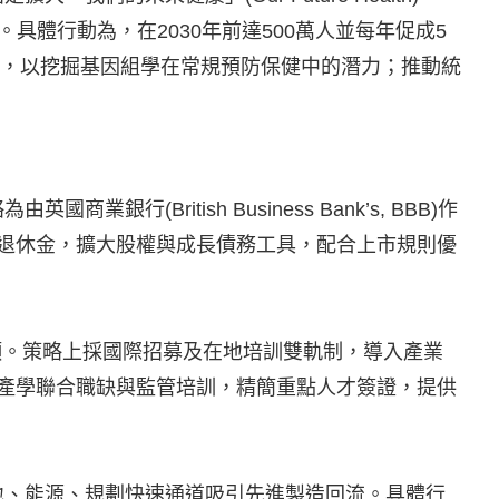
療服務。具體行動為，在2030年前達500萬人並每年促成5
序，以挖掘基因組學在常規預防保健中的潛力；推動統
ritish Business Bank’s, BBB)作
與退休金，擴大股權與成長債務工具，配合上市規則優
頸。策略上採國際招募及在地培訓雙軌制，導入產業
ips)、產學聯合職缺與監管培訓，精簡重點人才簽證，提供
地、能源、規劃快速通道吸引先進製造回流。具體行