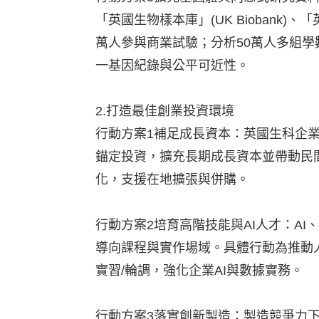
「英國生物樣本庫」(UK Biobank)、
萬人參與商業試驗；分析50萬人多組學
一基因紀錄與公平可近性。
2.打造最佳創業投資環境
行動方案1補足成長資本：英國生科企業資金斷
錨定投資，擴充長期成長資本並帶動民
化，支援在地擴張與併購。
行動方案2培育高階技能與AI人才：A
導向課程與實作場域。具體行動為推動人工智
實習/輪調，強化企業AI與數據實務。
行動方案3落實創新製造：製造競爭力