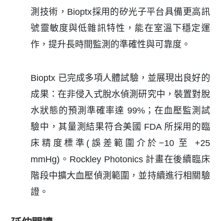
測技術，Bioptx採用的矽光子平台具備更高訊
號靈敏度與低雜訊特性，能在室溫下穩定運
作，提升長時間監測的準確性與可靠度。
Bioptx 已完成多項人體試驗，並展現出良好的
成果：在非侵入式脫水偵測研究中，裝置對脫
水狀態的預測準確率達 99%；在血壓監測試
驗中，其量測結果符合美國 FDA 所採用的臨
床精度標準(誤差範圍介於−10 至 +25
mmHg)。Rockley Photonics 計畫在後續臨床
階段中擴大血壓偵測範圍，並持續進行相關驗
證。