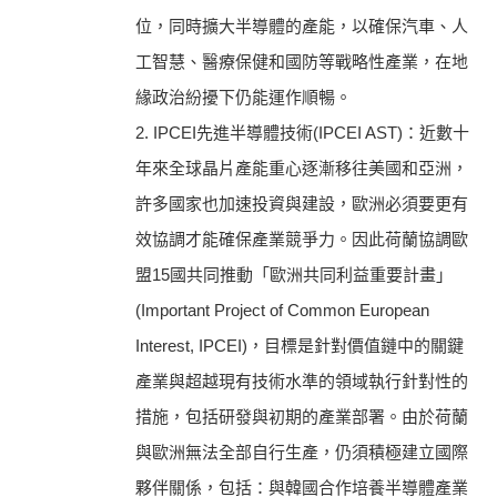
位，同時擴大半導體的產能，以確保汽車、人
工智慧、醫療保健和國防等戰略性產業，在地
緣政治紛擾下仍能運作順暢。
2. IPCEI先進半導體技術(IPCEI AST)：近數十
年來全球晶片產能重心逐漸移往美國和亞洲，
許多國家也加速投資與建設，歐洲必須要更有
效協調才能確保產業競爭力。因此荷蘭協調歐
盟15國共同推動「歐洲共同利益重要計畫」
(Important Project of Common European
Interest, IPCEI)，目標是針對價值鏈中的關鍵
產業與超越現有技術水準的領域執行針對性的
措施，包括研發與初期的產業部署。由於荷蘭
與歐洲無法全部自行生產，仍須積極建立國際
夥伴關係，包括：與韓國合作培養半導體產業