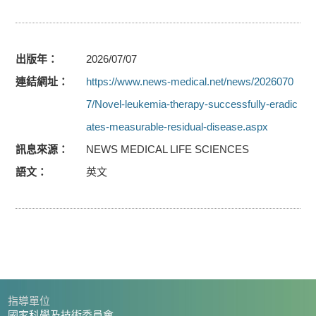
出版年
2026/07/07
連結網址
https://www.news-medical.net/news/2026070
7/Novel-leukemia-therapy-successfully-eradic
ates-measurable-residual-disease.aspx
訊息來源
NEWS MEDICAL LIFE SCIENCES
語文
英文
指導單位
國家科學及技術委員會