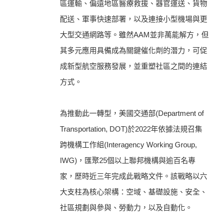
區運輸、偏遠地區醫療救援、器官運送、貨物
配送、軍事快速部署，以及連接小型機場與更
大型交通網路等。雖然AAM並非萬能解方，但
其多元應用具備成為關鍵催化劑的潛力，可促
成新型航空服務發展，並重塑社區之間的連結
方式。
為推動此一轉型，美國交通部(Department of
Transportation, DOT)於2022年依據法規召集
跨機構工作組(Interagency Working Group,
IWG)，匯聚25個以上聯邦機構與逾百名專
家，歷時近三年完成此戰略文件。該戰略以六
大支柱為核心架構：空域、基礎設施、安全、
社區規劃與參與、勞動力，以及自動化。