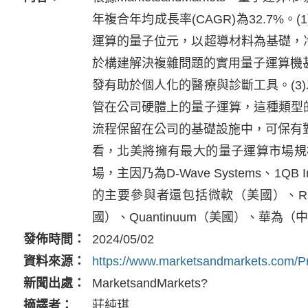
年複合年均成長率(CAGR)為32.7%。(
運算的量子位元，以超導材料為基礎，
於構建解決複雜問題的實用量子運算機
發有助於個人化的醫療與診斷工具。(3)以部
管在公司硬體上的量子運算，這種類型
流程保留在公司的基礎設施中，可保有
看，北美將擁有最大的量子運算市場規
場，主因乃為D-Wave Systems、1Q
的主要參與者還包括微軟（美國）、Rig
國）、Quantinuum（美國）、華
發佈時間
2024/05/02
資料來源
https://www.marketsandmarkets.com/P
新聞出處
MarketsandMarkets?
摘譯者
莊純琪