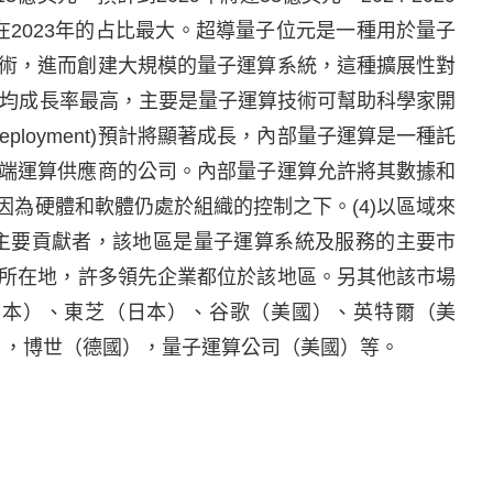
ubits)在2023年的占比最大。超導量子位元是一種用於量子
術，進而創建大規模的量子運算系統，這種擴展性對
年均成長率最高，主要是量子運算技術可幫助科學家開
eployment)預計將顯著成長，內部量子運算是一種託
端運算供應商的公司。內部量子運算允許將其數據和
為硬體和軟體仍處於組織的控制之下。(4)以區域來
主要貢獻者，該地區是量子運算系統及服務的主要市
遜等主要參與者的所在地，許多領先企業都位於該地區。另其他該市場
日立（日本）、東芝（日本）、谷歌（美國）、英特爾（美
日本），博世（德國），量子運算公司（美國）等。