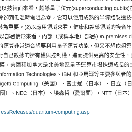
1)以技術面來看，超導量子位元(superconducting q
冷卻到低溫時電阻為零，它可以使用成熟的半導體製造技
甚為重要。(2)以應用領域來看，健康和製藥領域的複合
署情形來看，內部（或稱本地）部署(On-premises d
的運算非常適合想要利用量子運算功能，但又不想依賴雲
對自己數據的擁有權與控制權，進而提供更高的安全性，因
模，美國和加拿大是北美地區量子運算市場快速成長的
B Information Technologies、IBM 和亞馬
etti Computing（美國）、富士通（日本）、
為（中國）、NEC（日本）、埃森哲（愛爾蘭），NTT（
ressReleases/quantum-computing.asp