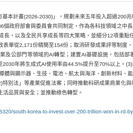
本計畫(2026-2030)」，規劃未來五年投入超過200兆
36個政府部會與委員會共同制定，作為各科技領域之中
成長，以及全民共享成長等四大策略，並細分12項重點任
表單從2,171份精簡至154份；取消研發成果評等制
產業及公部門等領域的AI轉型；建置AI基礎設施，包括部
030年將生成式AI使用率由44.5%提升至70%以上。(
、半導體與顯示器、生技、電池、航太與海洋、創新材料、
R)特別法」等產業促進法案；同時推動科研成果商業化與
生活品質與安全；並推動綠色轉型。
/75320/south-korea-to-invest-over-200-trillion-won-in-rd