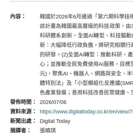
內容
韓國於2026年6月通過「第六期科學技術基
該計畫為韓國最高層級的科技政策，由
科研體系創新、全面AI轉型、科技驅動
新：大幅降低行政負擔，將研究相關行政
的研發。(2)全面AI轉型：推動科研、
心；並推動全民免費使用AI服務，目標至2
元)，聚焦AI、機器人、網路與安全
體特別法」及「小型模組化反應爐(SM
色產業發展；善用科技改善民眾健康、
發佈時間
2026/07/06
資料來源
https://www.digitaltoday.co.kr/en/view
新聞出處
Digital Today
摘譯者
張曉琪