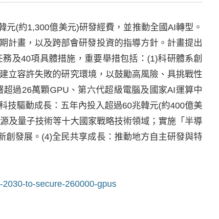
韓元(約1,300億美元)研發經費，並推動全國AI轉型。
長期計畫，以及跨部會研發投資的指導方針。計畫提出
務及40項具體措施，重要舉措包括：(1)科研體系創
度，建立容許失敗的研究環境，以鼓勵高風險、具挑戰性
署超過26萬顆GPU、第六代超級電腦及國家AI運算中
3)科技驅動成長：五年內投入超過60兆韓元(約400億美
能源及量子技術等十大國家戰略技術領域；實施「半導
新創發展。(4)全民共享成長：推動地方自主研發與特
-by-2030-to-secure-260000-gpus