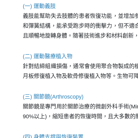
(一) 運動義肢
義肢能幫助失去肢體的患者恢復功能，並增加
和彈簧結構，能承受跑步時的衝擊力，但不適
且順暢地旋轉身體。隨著技術進步和材料創新
(二) 運動醫療植入物
針對結締組織損傷，通常會使用聚合物製成的
月板修復植入物及軟骨修復植入物等。生物可
(三) 關節鏡(Arthroscopy)
關節鏡是專門用於關節治療的微創外科手術(Minima
90%以上)，縮短患者的恢復時間，且大多數
(四) 身體支撐與恢復裝置