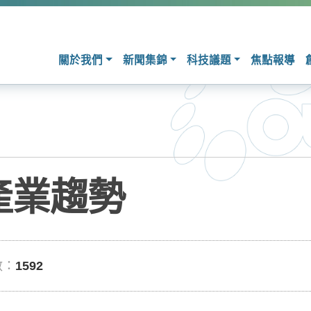
關於我們
新聞集錦
科技議題
焦點報導
產業趨勢
數：
1592