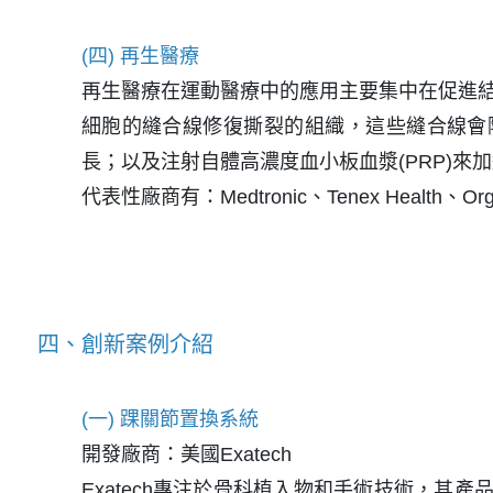
(四) 再生醫療
再生醫療在運動醫療中的應用主要集中在促進結
細胞的縫合線修復撕裂的組織，這些縫合線會
長；以及注射自體高濃度血小板血漿(PRP)
代表性廠商有：Medtronic、Tenex Health、Org
四、創新案例介紹
(一) 踝關節置換系統
開發廠商：美國Exatech
Exatech專注於骨科植入物和手術技術，其產