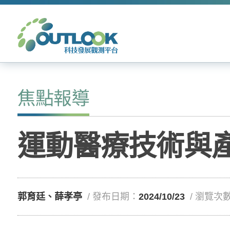
焦點報導
運動醫療技術與
郭育廷、薛孝亭
/ 發布日期：
2024/10/23
/ 瀏覽次