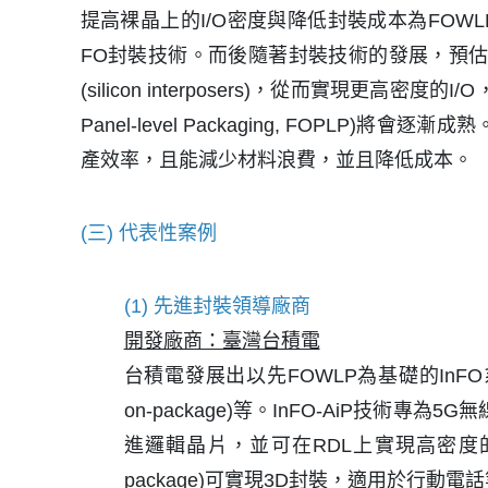
提高裸晶上的I/O密度與降低封裝成本為FOWL
FO封裝技術。而後隨著封裝技術的發展，預估2
(silicon interposers)，從而實現
Panel-level Packaging, FOP
產效率，且能減少材料浪費，並且降低成本。
(三) 代表性案例
(1) 先進封裝領導廠商
開發廠商：臺灣台積電
台積電發展出以先FOWLP為基礎的InFO系列先進封裝技
on-package)等。InFO-AiP技
進邏輯晶片，並可在RDL上實現高密度的電路
package)可實現3D封裝，適用於行動電話