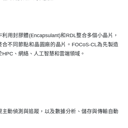
S-CF利用封膠體(Encapsulant)和RDL整合多個小晶片，
合不同節點和晶圓廠的晶片。FOCoS-CL為先製造
於HPC、網絡、人工智慧和雲端領域。
能實現主動偵測與追蹤，以及數據分析、儲存與傳輸自動
。