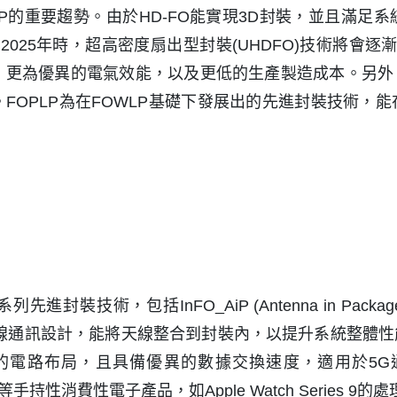
P的重要趨勢。由於HD-FO能實現3D封裝，並且滿足系
025年時，超高密度扇出型封裝(UHDFO)技術將會逐
更高密度的I/O，更為優異的電氣效能，以及更低的生產製造成本。另
LP)將會逐漸成熟。FOPLP為在FOWLP基礎下發展出的先進
術，包括InFO_AiP (Antenna in Package)、InFO_
術專為5G無線通訊設計，能將天線整合到封裝內，以提升系統整
布局，且具備優異的數據交換速度，適用於5G通訊與高效能運算
等手持性消費性電子產品，如Apple Watch Series 