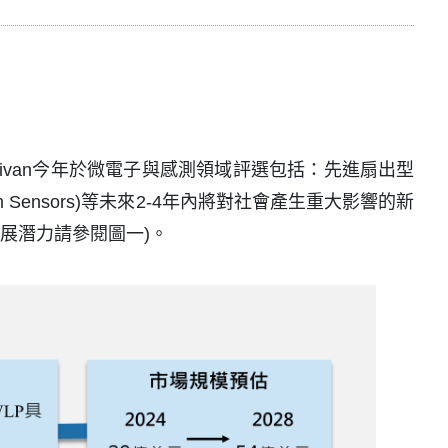
llivan今年於微電子與感測領域評選包括：先進扇出型
Quantum Sensors)等未來2-4年內將對社會產生重大影響的新
展潛力請參閱圖一)。