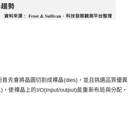
。此封裝技術首先會將晶圓切割成裸晶(dies)，並且挑選品質優異
)，使裸晶上的I/O(Input/output)能重新布局與分配，