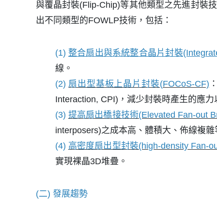
與覆晶封裝(Flip-Chip)等其他類型之先
出不同類型的FOWLP技術，包括：
(1)
整合扇出與系統整合晶片封裝(Integrated Fan-o
線。
(2)
扇出型基板上晶片封裝(FOCoS-CF)
Interaction, CPI)，減少封裝時產
(3)
提高扇出橋接技術(Elevated Fan-out Bri
interposers)之成本高、體積大、佈線複
(4)
高密度扇出型封裝(high-density Fan-out
實現裸晶3D堆疊。
(二) 發展趨勢