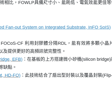
進封裝技術相比，FOWLP具備尺寸小、能耗低、電氣效能
ut System on Integrated Substrate, InFO SoIS)
：
FOCoS-CF 利用封膠體分隔RDL，能有效將多顆小晶片整
生的應力以及提供更好的高頻訊號完整性。
dge, EFB)
：
在基板的上方搭建微小矽橋(silicon brid
雜等缺點。
, HD-FO)
：
此技術結合了扇出型封裝以及覆晶封裝(Flip