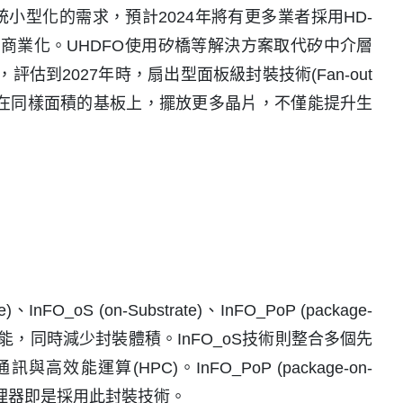
統小型化的需求，預計2024年將有更多業者採用HD-
漸商業化。UHDFO使用矽橋等解決方案取代矽中介層
外，評估到2027年時，扇出型面板級封裝技術(Fan-out
封裝技術，能在同樣面積的基板上，擺放更多晶片，不僅能提升生
oS (on-Substrate)、InFO_PoP (package-
體性能，同時減少封裝體積。InFO_oS技術則整合多個先
(HPC)。InFO_PoP (package-on-
9的處理器即是採用此封裝技術。